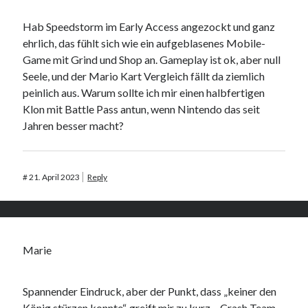
Hab Speedstorm im Early Access angezockt und ganz
ehrlich, das fühlt sich wie ein aufgeblasenes Mobile-
Game mit Grind und Shop an. Gameplay ist ok, aber null
Seele, und der Mario Kart Vergleich fällt da ziemlich
peinlich aus. Warum sollte ich mir einen halbfertigen
Klon mit Battle Pass antun, wenn Nintendo das seit
Jahren besser macht?
#
21. April 2023
Reply
Marie
Spannender Eindruck, aber der Punkt, dass „keiner den
König stürzen konnte“, greift mir zu kurz – Crash Team