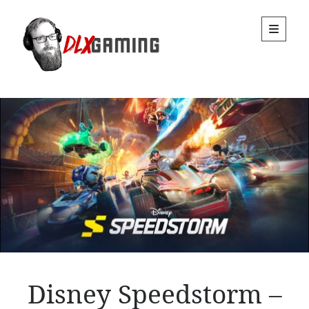
DLx
open
primary
menu
Gaming
Sidebar
Disney Speedstorm –