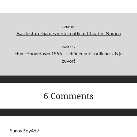
« Zurück
Battlestate Games veröffentlicht Cheater-Namen
Weiter »
Hunt: Showdown 1896 – schöner und tödlicher als je
zuvor!
6 Comments
SunnyBoy467