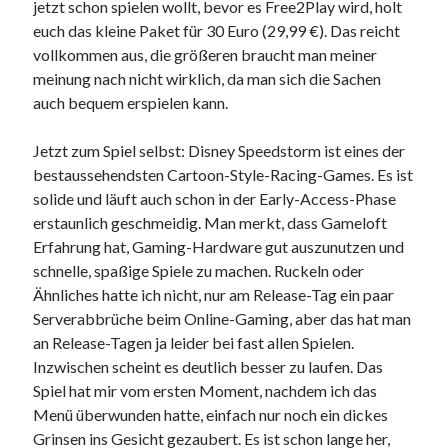
jetzt schon spielen wollt, bevor es Free2Play wird, holt
euch das kleine Paket für 30 Euro (29,99 €). Das reicht
vollkommen aus, die größeren braucht man meiner
meinung nach nicht wirklich, da man sich die Sachen
auch bequem erspielen kann.
Jetzt zum Spiel selbst: Disney Speedstorm ist eines der
bestaussehendsten Cartoon-Style-Racing-Games. Es ist
solide und läuft auch schon in der Early-Access-Phase
erstaunlich geschmeidig. Man merkt, dass Gameloft
Erfahrung hat, Gaming-Hardware gut auszunutzen und
schnelle, spaßige Spiele zu machen. Ruckeln oder
Ähnliches hatte ich nicht, nur am Release-Tag ein paar
Serverabbrüche beim Online-Gaming, aber das hat man
an Release-Tagen ja leider bei fast allen Spielen.
Inzwischen scheint es deutlich besser zu laufen. Das
Spiel hat mir vom ersten Moment, nachdem ich das
Menü überwunden hatte, einfach nur noch ein dickes
Grinsen ins Gesicht gezaubert. Es ist schon lange her,