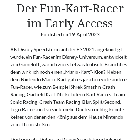
Der Fun-Kart-Racer
im Early Access
Suchen
Published on
19. April 2023
Als Disney Speedstorm auf der E3 2021 angekündigt
wurde, ein Fun-Racer im Disney-Universum, entwickelt
Info
von Gameloft, war ich zuerst etwas kritisch: Braucht es
denn wirklich noch einen „Mario-Kart“-Klon? Neben
Ein Nerd mit Bart der auf dem Level eines Noobs Spielt gibt es nicht?
Doch gibt es, ich trete an um dies zu beweisen
dem Nintendo Mario-Kart gab es ja schon viele andere
Fun-Racer, wie zum Beispiel Shrek Smash n‘ Crash
Den Beweis gibt es in Streams, Videos und ab und an auch
Racing, Garfield Kart, Nickelodeon Kart Racers, Team
Kommentare als Audio Spur, etwas seltener auch mal als Text zum
lesen.
Sonic Racing, Crash Team Racing, Blur, Split/Second,
Lego Racers und so viele mehr. Doch so richtig konnte
keines von denen den König aus dem Hause Nintendo
vom Thron stoßen.
Doch je mehr Details zu Disney Speedstorm bekannt